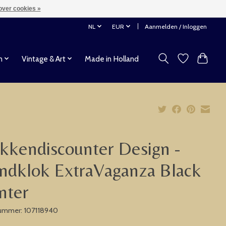
over cookies »
NL
EUR
Aanmelden / Inloggen
n
Vintage & Art
Made in Holland
kkendiscounter Design -
dklok ExtraVaganza Black
nter
nummer: 107118940