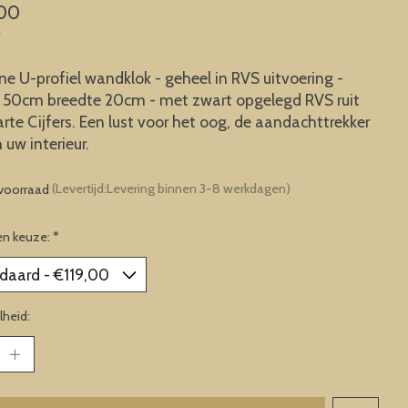
,00
w
e U-profiel wandklok - geheel in RVS uitvoering -
 50cm breedte 20cm - met zwart opgelegd RVS ruit
rte Cijfers. Een lust voor het oog, de aandachttrekker
 uw interieur.
voorraad
(Levertijd:Levering binnen 3-8 werkdagen)
en keuze:
*
heid: