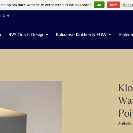
kies op om onze website te verbeteren. Is dat akkoord?
Ja
Nee
Meer 
EN ⇓ ⇒
a
RVS Dutch Design
Italiaanse Klokken NIEUW!
Klokke
Klo
Wan
Poi
Artikel