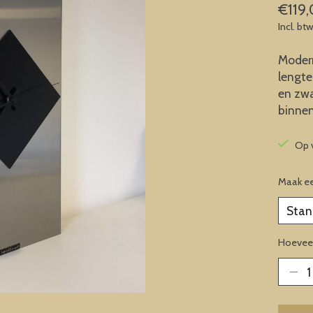
€119
Incl. bt
Modern
lengte
en zwa
binnen
Op 
Maak e
Hoeveel