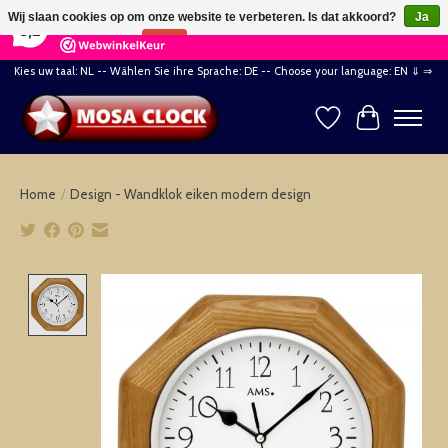
×
164
Reviews
Wij slaan cookies op om onze website te verbeteren. Is dat akkoord?
Ja
8,2
Nee
Meer over cookies »
Kies uw taal: NL -- Wählen Sie ihre Sprache: DE -- Choose your language: EN ⇓ ⇒
Verlanglijst
Winkelwag
Home
/
Design - Wandklok eiken modern design
Product image slideshow Items