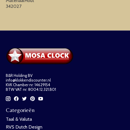
MateriaalHout
342027
B&R Holding BV
info@klokkendiscounter.nl
KVK Chamber nr: 14629154
BTW VAT nr: 8004.12.321.B01
Categorieën
Taal & Valuta
RVS Dutch Design