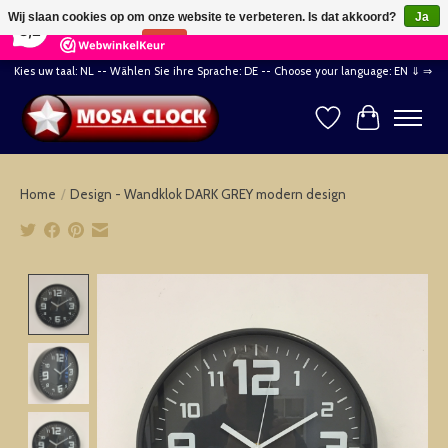
×
164
Reviews
Wij slaan cookies op om onze website te verbeteren. Is dat akkoord?
Ja
8,2
Nee
Meer over cookies »
Kies uw taal: NL -- Wählen Sie ihre Sprache: DE -- Choose your language: EN ⇓ ⇒
Verlanglijst
Winkelwag
Home
/
Design - Wandklok DARK GREY modern design
Product image slideshow Items