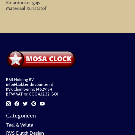
Kleurdonker grijs
Materiaal Kunststof
B&R Holding BV
info@klokkendiscounter.nl
KVK Chamber nr: 14629154
BTW VAT nr: 8004.12.321.B01
Categorieën
Taal & Valuta
RVS Dutch Design