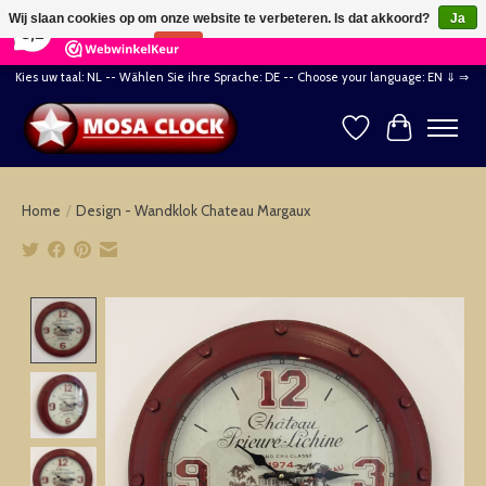
×
164
Reviews
Wij slaan cookies op om onze website te verbeteren. Is dat akkoord?
Ja
8,2
Nee
Meer over cookies »
Kies uw taal: NL -- Wählen Sie ihre Sprache: DE -- Choose your language: EN ⇓ ⇒
Verlanglijst
Winkelwag
Home
/
Design - Wandklok Chateau Margaux
Product image slideshow Items