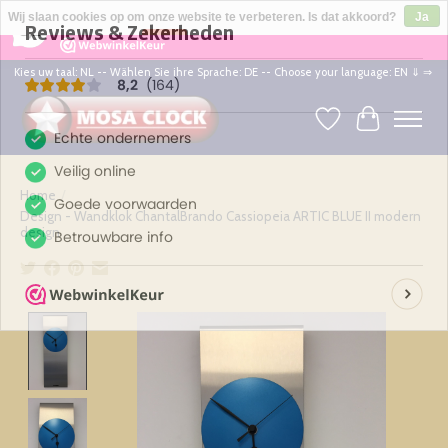
×
164
Reviews
Wij slaan cookies op om onze website te verbeteren. Is dat akkoord?
Ja
8,2
Nee
Meer over cookies »
Kies uw taal: NL -- Wählen Sie ihre Sprache: DE -- Choose your language: EN ⇓ ⇒
Verlanglijst
Winkelwag
Home
/
Design - Wandklok ChantalBrando Cassiopeia ARTIC BLUE II modern
design
Product image slideshow Items