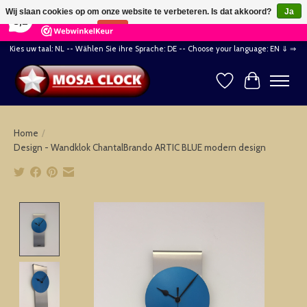
×
164
Reviews
Wij slaan cookies op om onze website te verbeteren. Is dat akkoord?
Ja
8,2
Nee
Meer over cookies »
Kies uw taal: NL -- Wählen Sie ihre Sprache: DE -- Choose your language: EN ⇓ ⇒
Verlanglijst
Winkelwag
Home
/
Design - Wandklok ChantalBrando ARTIC BLUE modern design
Product image slideshow Items