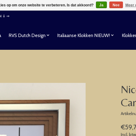
kies op om onze website te verbeteren. Is dat akkoord?
Ja
Nee
Meer 
EN ⇓ ⇒
a
RVS Dutch Design
Italiaanse Klokken NIEUW!
Klokke
Nic
Ca
Artikel
€59,
Incl. bt