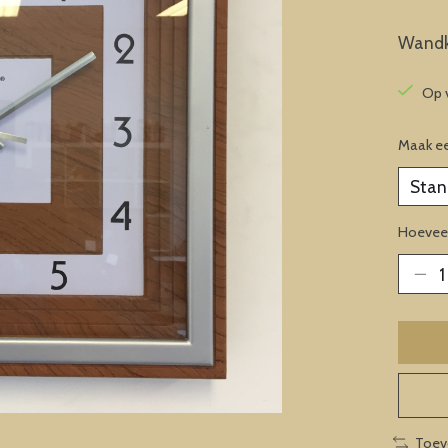
Wandk
Op 
Maak e
Hoeveel
Toev