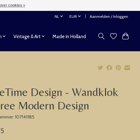
over cookies »
NL
EUR
Aanmelden / Inloggen
n
Vintage & Art
Made in Holland
eTime Design - Wandklok
rree Modern Design
nummer: 107141185
75
w