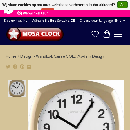
×
164
Reviews
Wij slaan cookies op om onze website te verbeteren. Is dat akkoord?
Ja
8,2
Nee
Meer over cookies »
Kies uw taal: NL -- Wählen Sie ihre Sprache: DE -- Choose your language: EN ⇓ ⇒
Verlanglijst
Winkelwag
Home
/
Design - Wandklok Carree GOLD Modern Design
Product image slideshow Items