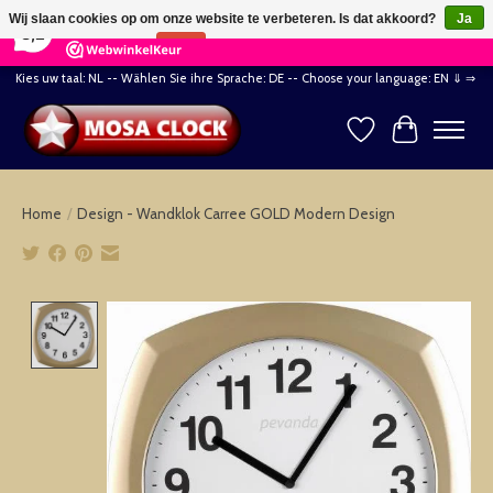
×
164
Reviews
Wij slaan cookies op om onze website te verbeteren. Is dat akkoord?
Ja
8,2
Nee
Meer over cookies »
Kies uw taal: NL -- Wählen Sie ihre Sprache: DE -- Choose your language: EN ⇓ ⇒
Verlanglijst
Winkelwag
Home
/
Design - Wandklok Carree GOLD Modern Design
Product image slideshow Items