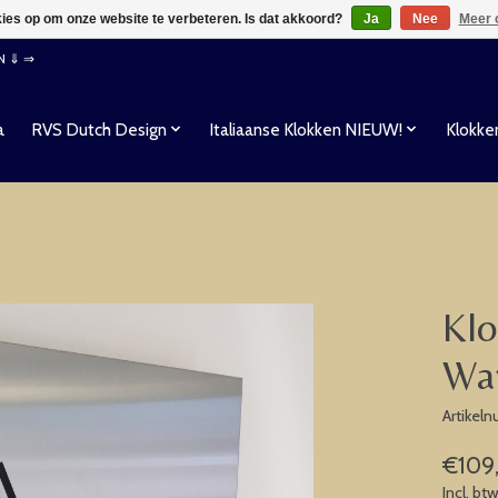
kies op om onze website te verbeteren. Is dat akkoord?
Ja
Nee
Meer 
EN ⇓ ⇒
a
RVS Dutch Design
Italiaanse Klokken NIEUW!
Klokke
Klo
Wan
Artikel
€109
Incl. bt