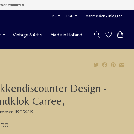
over cookies »
NL
EUR
Aanmelden / Inloggen
n
Vintage & Art
Made in Holland
kkendiscounter Design -
dklok Carree,
nummer: 119056619
,00
w