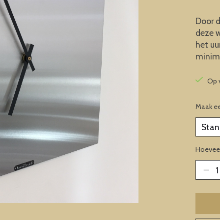
Door d
deze w
het uu
minima
Op 
Maak e
Hoeveel