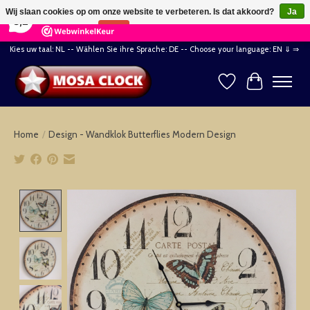
×
164
Reviews
Wij slaan cookies op om onze website te verbeteren. Is dat akkoord?
Ja
8,2
Nee
Meer over cookies »
Kies uw taal: NL -- Wählen Sie ihre Sprache: DE -- Choose your language: EN ⇓ ⇒
Verlanglijst
Winkelwag
Home
/
Design - Wandklok Butterflies Modern Design
Product image slideshow Items