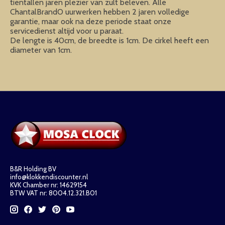
tientallen jaren plezier van zult beleven. Alle
ChantalBrandO uurwerken hebben 2 jaren volledige
garantie, maar ook na deze periode staat onze
servicedienst altijd voor u paraat.
De lengte is 40cm, de breedte is 1cm. De cirkel heeft een
diameter van 1cm.
B&R Holding BV
info@klokkendiscounter.nl
KVK Chamber nr: 14629154
BTW VAT nr: 8004.12.321.B01