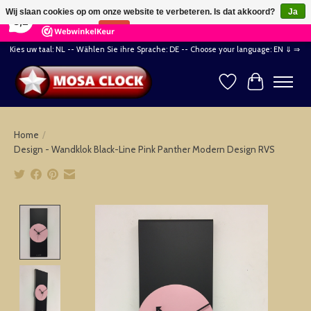
×
164
Reviews
Wij slaan cookies op om onze website te verbeteren. Is dat akkoord?
Ja
8,2
Nee
Meer over cookies »
Kies uw taal: NL -- Wählen Sie ihre Sprache: DE -- Choose your language: EN ⇓ ⇒
Verlanglijst
Winkelwag
Home
/
Design - Wandklok Black-Line Pink Panther Modern Design RVS
Product image slideshow Items