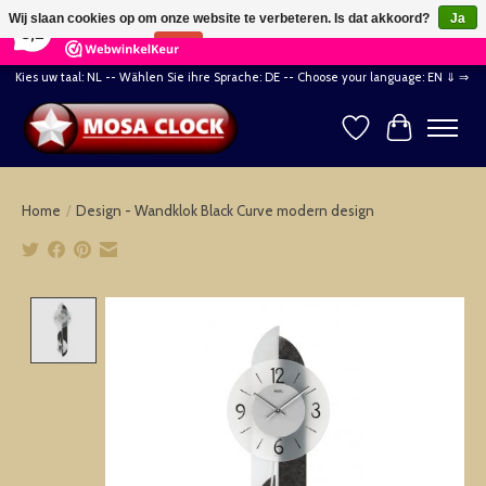
×
164
Reviews
Wij slaan cookies op om onze website te verbeteren. Is dat akkoord?
Ja
8,2
Nee
Meer over cookies »
Kies uw taal: NL -- Wählen Sie ihre Sprache: DE -- Choose your language: EN ⇓ ⇒
Verlanglijst
Winkelwag
Home
/
Design - Wandklok Black Curve modern design
Product image slideshow Items