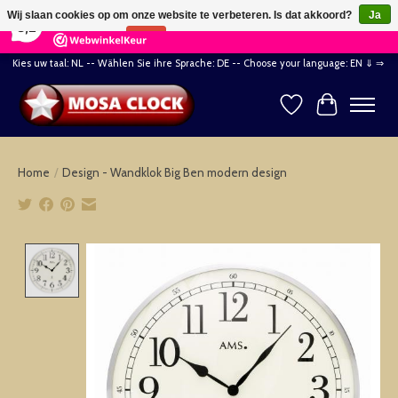
×
164
Reviews
Wij slaan cookies op om onze website te verbeteren. Is dat akkoord?
Ja
8,2
Nee
Meer over cookies »
Kies uw taal: NL -- Wählen Sie ihre Sprache: DE -- Choose your language: EN ⇓ ⇒
Verlanglijst
Winkelwag
Home
/
Design - Wandklok Big Ben modern design
Product image slideshow Items