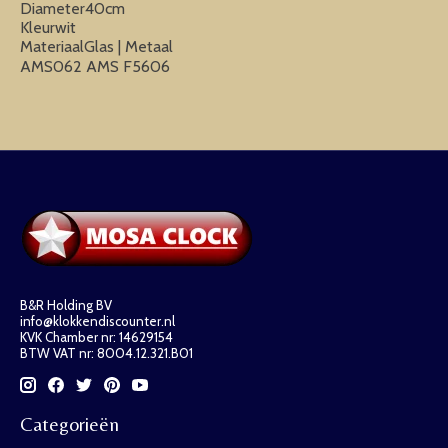
Diameter40cm
Kleurwit
MateriaalGlas | Metaal
AMS062 AMS F5606
B&R Holding BV
info@klokkendiscounter.nl
KVK Chamber nr: 14629154
BTW VAT nr: 8004.12.321.B01
Categorieën