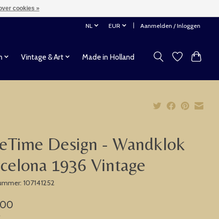
over cookies »
NL
EUR
Aanmelden / Inloggen
n
Vintage & Art
Made in Holland
eTime Design - Wandklok
celona 1936 Vintage
nummer: 107141252
,00
w