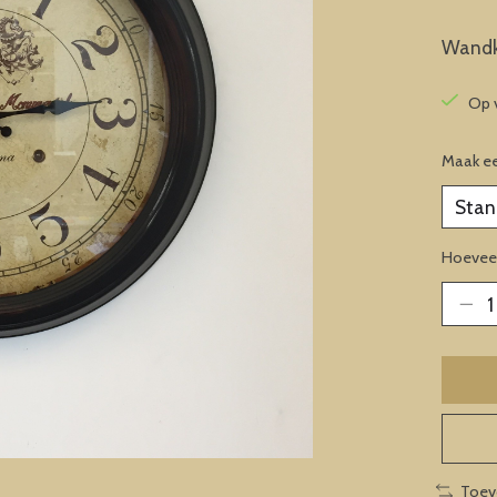
Wandk
Op 
Maak e
Hoeveel
Toev