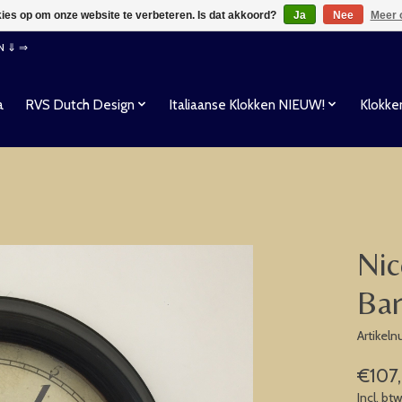
kies op om onze website te verbeteren. Is dat akkoord?
Ja
Nee
Meer 
EN ⇓ ⇒
a
RVS Dutch Design
Italiaanse Klokken NIEUW!
Klokke
Nic
Bar
Artikel
€107
Incl. bt