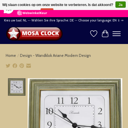
×
164
Reviews
Wij slaan cookies op om onze website te verbeteren. Is dat akkoord?
Ja
8,2
Nee
Meer over cookies »
Kies uw taal: NL -- Wählen Sie ihre Sprache: DE -- Choose your language: EN ⇓ ⇒
Verlanglijst
Winkelwag
Home
/
Design - Wandklok Ariane Modern Design
Product image slideshow Items