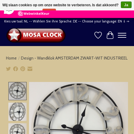
×
164
Reviews
Wij slaan cookies op om onze website te verbeteren. Is dat akkoord?
Ja
8,2
Nee
Meer over cookies »
Kies uw taal: NL -- Wählen Sie ihre Sprache: DE -- Choose your language: EN ⇓ ⇒
Verlanglijst
Winkelwag
Home
/
Design - Wandklok AMSTERDAM ZWART-WIT INDUSTRIEEL
Product image slideshow Items