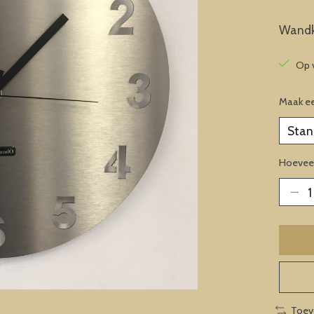
Wandk
Op 
Maak e
Hoeveel
Toev