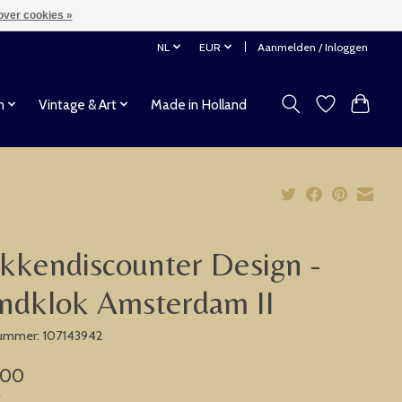
over cookies »
NL
EUR
Aanmelden / Inloggen
n
Vintage & Art
Made in Holland
kkendiscounter Design -
ndklok Amsterdam II
nummer: 107143942
,00
w