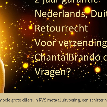
mooie grote cijfers. In RVS metaal uitvoering, een schitter