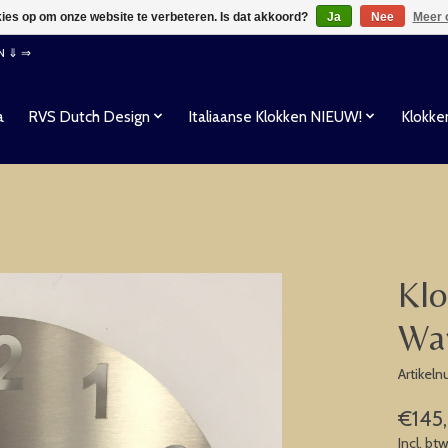
kies op om onze website te verbeteren. Is dat akkoord?
Ja
Nee
Meer 
EN ⇓ ⇒
a
RVS Dutch Design
Italiaanse Klokken NIEUW!
Klokke
Klo
Wa
Artikel
€145
Incl. bt