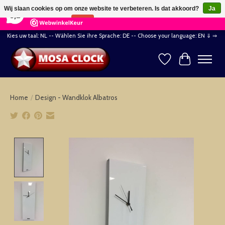
×
164
Reviews
Wij slaan cookies op om onze website te verbeteren. Is dat akkoord?
Ja
8,2
Nee
Meer over cookies »
Kies uw taal: NL -- Wählen Sie ihre Sprache: DE -- Choose your language: EN ⇓ ⇒
Verlanglijst
Winkelwag
Home
/
Design - Wandklok Albatros
Product image slideshow Items