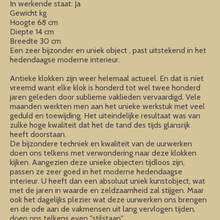
In werkende staat: Ja
Gewicht kg
Hoogte 68 cm
Diepte 14 cm
Breedte 30 cm
Een zeer bijzonder en uniek object , past uitstekend in het
hedendaagse moderne interieur.
Antieke klokken zijn weer helemaal actueel. En dat is niet
vreemd want elke klok is honderd tot wel twee honderd
jaren geleden door sublieme vaklieden vervaardigd. Vele
maanden werkten men aan het unieke werkstuk met veel
geduld en toewijding. Het uiteindelijke resultaat was van
zulke hoge kwaliteit dat het de tand des tijds glansrijk
heeft doorstaan.
De bijzondere techniek en kwaliteit van de uurwerken
doen ons telkens met verwondering naar deze klokken
kijken. Aangezien deze unieke objecten tijdloos zijn,
passen ze zeer goed in het moderne hedendaagse
interieur. U heeft dan een absoluut uniek kunstobject, wat
met de jaren in waarde en zeldzaamheid zal stijgen. Maar
ook het dagelijks plezier wat deze uurwerken ons brengen
en de ode aan de vakmensen uit lang vervlogen tijden,
doen ons telkens even "stilstaan".