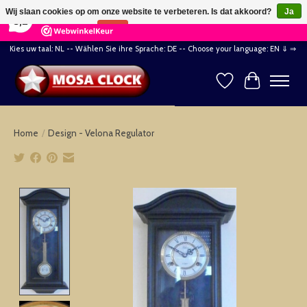
×
164
Reviews
Wij slaan cookies op om onze website te verbeteren. Is dat akkoord?
Ja
8,2
Nee
Meer over cookies »
Kies uw taal: NL -- Wählen Sie ihre Sprache: DE -- Choose your language: EN ⇓ ⇒
Verlanglijst
Winkelwag
Home
/
Design - Velona Regulator
Product image slideshow Items