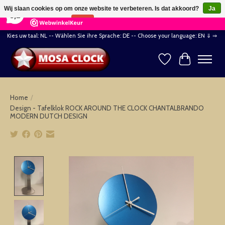
×
164
Reviews
Wij slaan cookies op om onze website te verbeteren. Is dat akkoord?
Ja
8,2
Nee
Meer over cookies »
Kies uw taal: NL -- Wählen Sie ihre Sprache: DE -- Choose your language: EN ⇓ ⇒
Verlanglijst
Winkelwag
Home
/
Design - Tafelklok ROCK AROUND THE CLOCK CHANTALBRANDO
MODERN DUTCH DESIGN
Product image slideshow Items