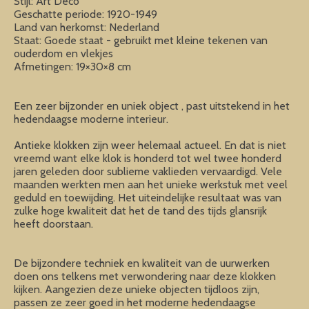
Stijl: Art Deco
Geschatte periode: 1920-1949
Land van herkomst: Nederland
Staat: Goede staat - gebruikt met kleine tekenen van
ouderdom en vlekjes
Afmetingen: 19×30×8 cm
Een zeer bijzonder en uniek object , past uitstekend in het
hedendaagse moderne interieur.
Antieke klokken zijn weer helemaal actueel. En dat is niet
vreemd want elke klok is honderd tot wel twee honderd
jaren geleden door sublieme vaklieden vervaardigd. Vele
maanden werkten men aan het unieke werkstuk met veel
geduld en toewijding. Het uiteindelijke resultaat was van
zulke hoge kwaliteit dat het de tand des tijds glansrijk
heeft doorstaan.
De bijzondere techniek en kwaliteit van de uurwerken
doen ons telkens met verwondering naar deze klokken
kijken. Aangezien deze unieke objecten tijdloos zijn,
passen ze zeer goed in het moderne hedendaagse