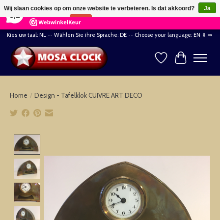
×
164
Reviews
Wij slaan cookies op om onze website te verbeteren. Is dat akkoord?
Ja
8,2
Nee
Meer over cookies »
Kies uw taal: NL -- Wählen Sie ihre Sprache: DE -- Choose your language: EN ⇓ ⇒
Verlanglijst
Winkelwag
Home
/
Design - Tafelklok CUIVRE ART DECO
Product image slideshow Items