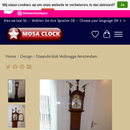
×
164
Reviews
Wij slaan cookies op om onze website te verbeteren. Is dat akkoord?
Ja
8,2
Nee
Meer over cookies »
Kies uw taal: NL -- Wählen Sie ihre Sprache: DE -- Choose your language: EN ⇓ ⇒
Verlanglijst
Winkelwag
Home
/
Design - Staande klok Verbrugge Amsterdam
Product image slideshow Items