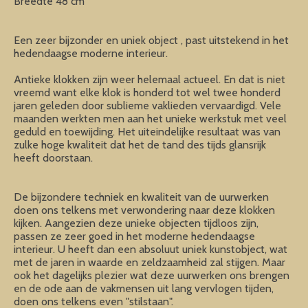
Breedte 48 cm
Een zeer bijzonder en uniek object , past uitstekend in het
hedendaagse moderne interieur.
Antieke klokken zijn weer helemaal actueel. En dat is niet
vreemd want elke klok is honderd tot wel twee honderd
jaren geleden door sublieme vaklieden vervaardigd. Vele
maanden werkten men aan het unieke werkstuk met veel
geduld en toewijding. Het uiteindelijke resultaat was van
zulke hoge kwaliteit dat het de tand des tijds glansrijk
heeft doorstaan.
De bijzondere techniek en kwaliteit van de uurwerken
doen ons telkens met verwondering naar deze klokken
kijken. Aangezien deze unieke objecten tijdloos zijn,
passen ze zeer goed in het moderne hedendaagse
interieur. U heeft dan een absoluut uniek kunstobject, wat
met de jaren in waarde en zeldzaamheid zal stijgen. Maar
ook het dagelijks plezier wat deze uurwerken ons brengen
en de ode aan de vakmensen uit lang vervlogen tijden,
doen ons telkens even "stilstaan".