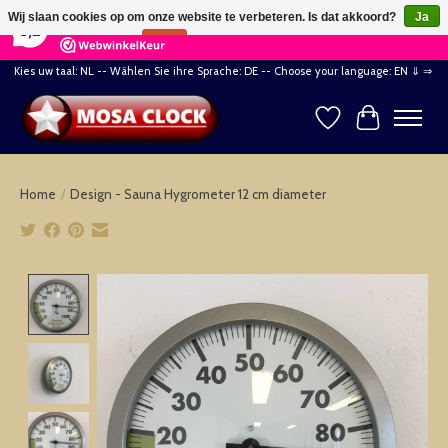
×
164
Reviews
Wij slaan cookies op om onze website te verbeteren. Is dat akkoord?
Ja
8,2
Nee
Meer over cookies »
Kies uw taal: NL -- Wählen Sie ihre Sprache: DE -- Choose your language: EN ⇓ ⇒
Verlanglijst
Winkelwag
Home
/
Design - Sauna Hygrometer 12 cm diameter
Product image slideshow Items