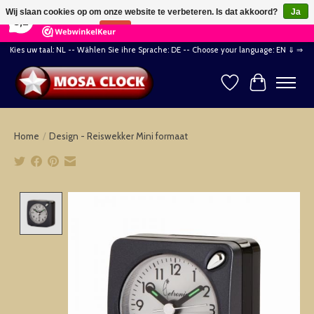
×
164
Reviews
Wij slaan cookies op om onze website te verbeteren. Is dat akkoord?
Ja
8,2
Nee
Meer over cookies »
Kies uw taal: NL -- Wählen Sie ihre Sprache: DE -- Choose your language: EN ⇓ ⇒
Verlanglijst
Winkelwag
Home
/
Design - Reiswekker Mini formaat
Product image slideshow Items