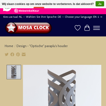
×
164
Reviews
Wij slaan cookies op om onze website te verbeteren. Is dat akkoord?
Ja
8,2
Nee
Meer over cookies »
Kies uw taal: NL -- Wählen Sie ihre Sprache: DE -- Choose your language: EN ⇓ ⇒
Verlanglijst
Winkelwag
Home
/
Design - "Optische" paraplu's houder
Product image slideshow Items