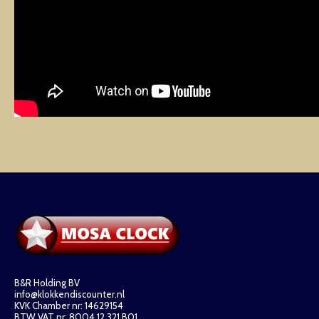
B&R Holding BV
info@klokkendiscounter.nl
KVK Chamber nr: 14629154
BTW VAT nr: 8004.12.321.B01