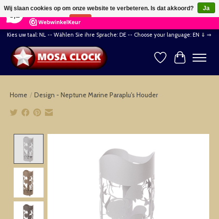
×
164
Reviews
Wij slaan cookies op om onze website te verbeteren. Is dat akkoord?
Ja
8,2
Nee
Meer over cookies »
Kies uw taal: NL -- Wählen Sie ihre Sprache: DE -- Choose your language: EN ⇓ ⇒
Verlanglijst
Winkelwag
Home
/
Design - Neptune Marine Paraplu's Houder
Product image slideshow Items