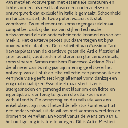
van metalen voorwerpen met essentiele contouren en
lichte vormen, als resultaat van een onderzoeks- en
ontwerpwerk dat exclusief in Italie is gemaakt. Schoonheid
en functionaliteit, de twee polen waaruit elk stuk
voortkomt. Twee elementen, soms tegengesteld maar
compatibel dankzij die mix van stijl en technische
bekwaamheid die de onderscheidende kenmerken van ons
merk is. Het creatieve proces put daarentegen uit bijna
onverwachte plaatsen. De creativiteit van Massimo Tani,
bewaarplaats van de creatieve geest die Arti e Mestieri al
jaren bezielt, voedt zich met sferen en glanzende details,
soms vloeren. Samen met hem Francesco Adriano Pizzi,
die al meer dan twintig jaar zijn mening geeft over het
ontwerp van elk stuk en elke collectie een persoonlijke en
verfijnde visie geeft. Het krijgt allemaal vorm dankzij een
enig materiaal: ijzer. Essentieel maar sterk, ijzer is
lasergesneden en gemengd met kleur om een lichte en
eigentijdse sfeer terug te geven die elke keer weer
verbluffend is. De oorsprong en de realisatie van een
enkel object zijn nooit hetzelfde, elk stuk komt voort uit
een ander verhaal, uit de wil om met vormen werelden en
dromen te vertellen. En vooral vanuit de wens om aan al
het nuttige nog iets toe te voegen. Dit is Arti e Mestieri.