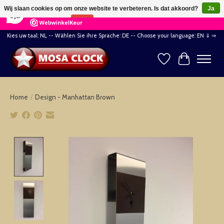
×
164
Reviews
Wij slaan cookies op om onze website te verbeteren. Is dat akkoord?
Ja
8,2
Nee
Meer over cookies »
Kies uw taal: NL -- Wählen Sie ihre Sprache: DE -- Choose your language: EN ⇓ ⇒
Verlanglijst
Winkelwag
Home
/
Design - Manhattan Brown
Product image slideshow Items