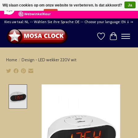
×
164
Reviews
Wij slaan cookies op om onze website te verbeteren. Is dat akkoord?
Ja
8,2
Nee
Meer over cookies »
Kies uw taal: NL -- Wählen Sie ihre Sprache: DE -- Choose your language: EN ⇓ ⇒
Verlanglijst
Winkelwag
Home
/
Design - LED wekker 220V wit
Product image slideshow Items