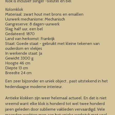
Klok is inclusief slinger -sleutel en bel
Kolomklok
Materiaal: zwart hout met brons en emaillen
Uurwerk mechanisme: Mechanisch
Gangreserve: 8 dagen-uurwerk
Slag: half uur, een bel
Gedateerd: 1870
Land van herkomst: Frankrijk
Staat: Goede staat - gebruikt met kleine tekenen van
ouderdom en vlekjes
In werkende staat: Ja
Gewicht 3300 g
Hoogte 46 cm
Diepte 13 cm
Breedte 24 cm
Een zeer bijzonder en uniek object , past uitstekend in het
hedendaagse moderne interieur.
Antieke klokken zijn weer helemaal actueel. En dat is niet
vreemd want elke klok is honderd tot wel twee honderd
jaren geleden door sublieme vaklieden vervaardigd. Vele
maanden werkten men aan het unieke werkstuk met veel