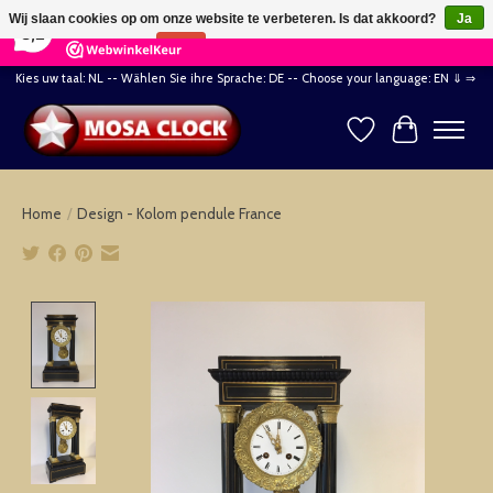
×
164
Reviews
Wij slaan cookies op om onze website te verbeteren. Is dat akkoord?
Ja
8,2
Nee
Meer over cookies »
Kies uw taal: NL -- Wählen Sie ihre Sprache: DE -- Choose your language: EN ⇓ ⇒
Verlanglijst
Winkelwag
Home
/
Design - Kolom pendule France
Product image slideshow Items