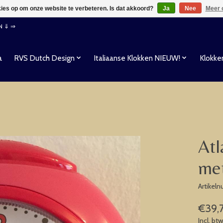
kies op om onze website te verbeteren. Is dat akkoord?
Ja
Nee
Meer 
EN ⇓ ⇒
a
RVS Dutch Design
Italiaanse Klokken NIEUW!
Klokke
Atl
met
Artikel
€39,
Incl. bt