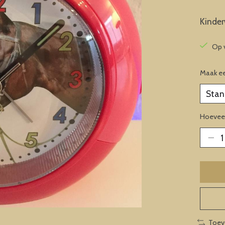
Kinde
Op 
Maak e
Hoeveel
Toev