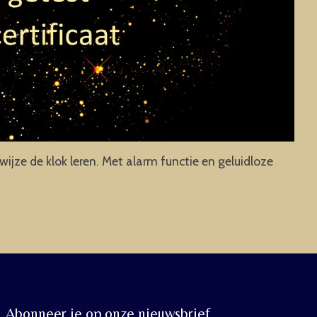
jze de klok leren. Met alarm functie en geluidloze
Abonneer je op onze nieuwsbrief