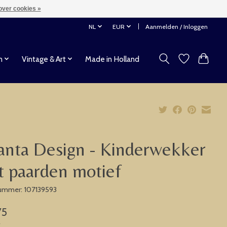
over cookies »
NL
EUR
Aanmelden / Inloggen
n
Vintage & Art
Made in Holland
anta Design - Kinderwekker
 paarden motief
nummer: 107139593
75
w