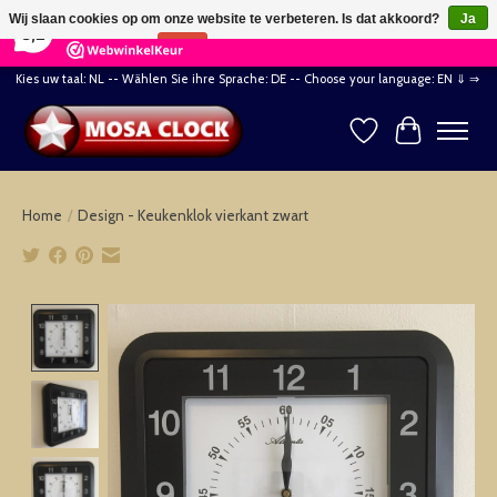
×
164
Reviews
Wij slaan cookies op om onze website te verbeteren. Is dat akkoord?
Ja
8,2
Nee
Meer over cookies »
Kies uw taal: NL -- Wählen Sie ihre Sprache: DE -- Choose your language: EN ⇓ ⇒
Verlanglijst
Winkelwag
Home
/
Design - Keukenklok vierkant zwart
Product image slideshow Items