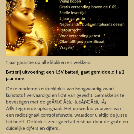
1 jaar garantie op alle klokken en wekkers.
Batterij uitvoering: een 1.5V batterij gaat gemiddeld 1 a 2
jaar mee.
Deze moderne keukenklok is van hoogwaardig zwart
kunststof vervaardigd en licht van gewicht. Gemakkelijk te
bevestigen met de geÃƒâ€ Ã¢â‚¬â„¢ÃƒÆ’Ã¢â‚¬Å¡
Â®ntegreerde ophanghaak. Het uurwerk is voorzien van
een radiosignaal controlefunctie, waardoor u altijd de juiste
tijd heeft. De klok is zeer goed afleesbaar door de grote en
duidelijke cijfers en cijfers .