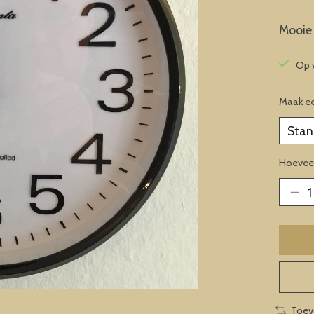
Mooie 
Op 
Maak e
Hoeveel
Toev