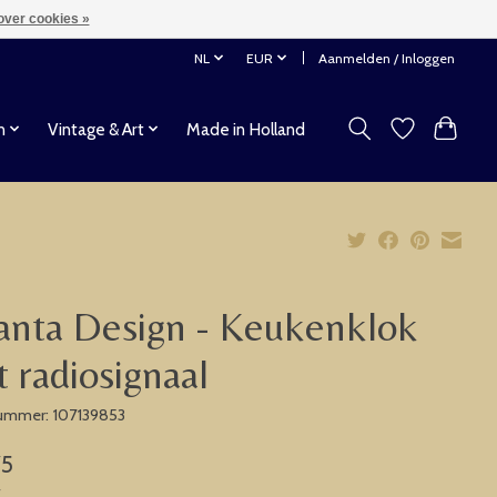
over cookies »
NL
EUR
Aanmelden / Inloggen
n
Vintage & Art
Made in Holland
anta Design - Keukenklok
 radiosignaal
nummer: 107139853
75
w