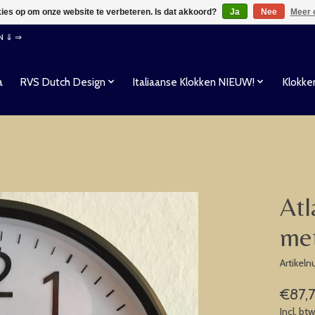
kies op om onze website te verbeteren. Is dat akkoord?
Ja
Nee
Meer 
EN ⇓ ⇒
a
RVS Dutch Design
Italiaanse Klokken NIEUW!
Klokke
Atl
met
Artikel
€87,
Incl. bt