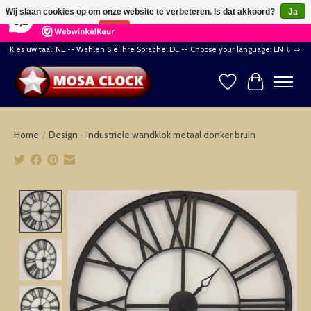
×
164
Reviews
Wij slaan cookies op om onze website te verbeteren. Is dat akkoord?
Ja
8,2
Nee
Meer over cookies »
Kies uw taal: NL -- Wählen Sie ihre Sprache: DE -- Choose your language: EN ⇓ ⇒
Verlanglijst
Winkelwag
Home
/
Design - Industriele wandklok metaal donker bruin
Product image slideshow Items