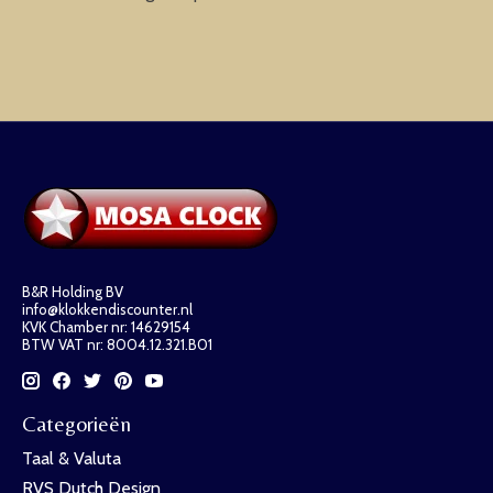
B&R Holding BV
info@klokkendiscounter.nl
KVK Chamber nr: 14629154
BTW VAT nr: 8004.12.321.B01
Categorieën
Taal & Valuta
RVS Dutch Design