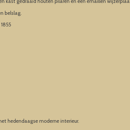
en kast gedraaid houten pilaren en een emaillen wijzerpla
n belslag.
 1855
n het hedendaagse moderne interieur.