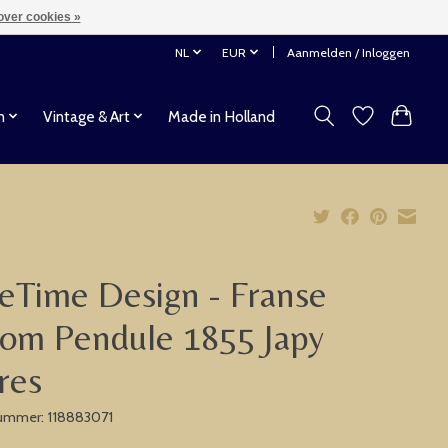
over cookies »
NL
EUR
Aanmelden / Inloggen
n
Vintage & Art
Made in Holland
eTime Design - Franse
om Pendule 1855 Japy
res
nummer: 118883071