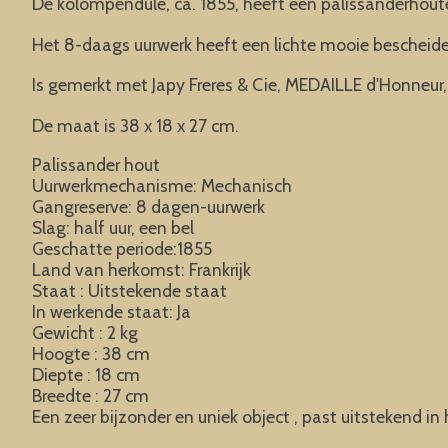
De kolompendule, ca. 1855, heeft een palissanderhout
Het 8-daags uurwerk heeft een lichte mooie bescheide
Is gemerkt met Japy Freres & Cie, MEDAILLE d'Honneur,
De maat is 38 x 18 x 27 cm.
Palissander hout
Uurwerkmechanisme: Mechanisch
Gangreserve: 8 dagen-uurwerk
Slag: half uur, een bel
Geschatte periode:1855
Land van herkomst: Frankrijk
Staat : Uitstekende staat
In werkende staat: Ja
Gewicht : 2 kg
Hoogte : 38 cm
Diepte : 18 cm
Breedte : 27 cm
Een zeer bijzonder en uniek object , past uitstekend i