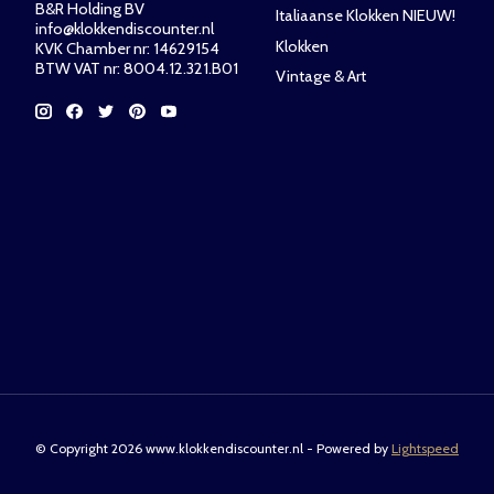
B&R Holding BV
Italiaanse Klokken NIEUW!
info@klokkendiscounter.nl
Klokken
KVK Chamber nr: 14629154
BTW VAT nr: 8004.12.321.B01
Vintage & Art
© Copyright 2026 www.klokkendiscounter.nl - Powered by
Lightspeed