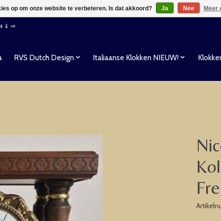
kies op om onze website te verbeteren. Is dat akkoord?
Ja
Nee
Meer 
EN ⇓ ⇒
a
RVS Dutch Design
Italiaanse Klokken NIEUW!
Klokke
Nic
Kol
Fre
Artikel