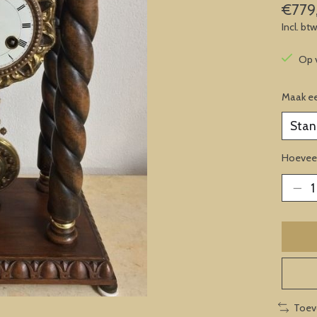
€779
Incl. bt
Op 
Maak e
Hoeveel
Toev