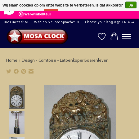
×
164
Reviews
Wij slaan cookies op om onze website te verbeteren. Is dat akkoord?
Ja
8,2
Nee
Meer over cookies »
Kies uw taal: NL -- Wählen Sie ihre Sprache: DE -- Choose your language: EN ⇓ ⇒
Verlanglijst
Winkelwag
Home
/
Design - Comtoise - Latoenkoper Boerenleven
Product image slideshow Items