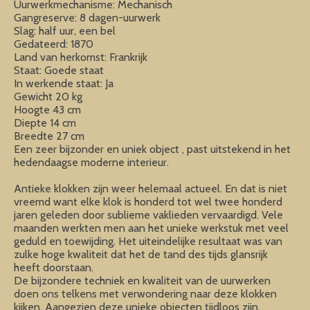
Uurwerkmechanisme: Mechanisch
Gangreserve: 8 dagen-uurwerk
Slag: half uur, een bel
Gedateerd: 1870
Land van herkomst: Frankrijk
Staat: Goede staat
In werkende staat: Ja
Gewicht 20 kg
Hoogte 43 cm
Diepte 14 cm
Breedte 27 cm
Een zeer bijzonder en uniek object , past uitstekend in het
hedendaagse moderne interieur.
Antieke klokken zijn weer helemaal actueel. En dat is niet
vreemd want elke klok is honderd tot wel twee honderd
jaren geleden door sublieme vaklieden vervaardigd. Vele
maanden werkten men aan het unieke werkstuk met veel
geduld en toewijding. Het uiteindelijke resultaat was van
zulke hoge kwaliteit dat het de tand des tijds glansrijk
heeft doorstaan.
De bijzondere techniek en kwaliteit van de uurwerken
doen ons telkens met verwondering naar deze klokken
kijken. Aangezien deze unieke objecten tijdloos zijn,