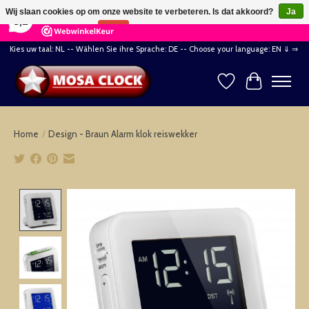
×
164
Reviews
Wij slaan cookies op om onze website te verbeteren. Is dat akkoord?
Ja
8,2
Nee
Meer over cookies »
Kies uw taal: NL -- Wählen Sie ihre Sprache: DE -- Choose your language: EN ⇓ ⇒
Verlanglijst
Winkelwag
Home
/
Design - Braun Alarm klok reiswekker
Product image slideshow Items