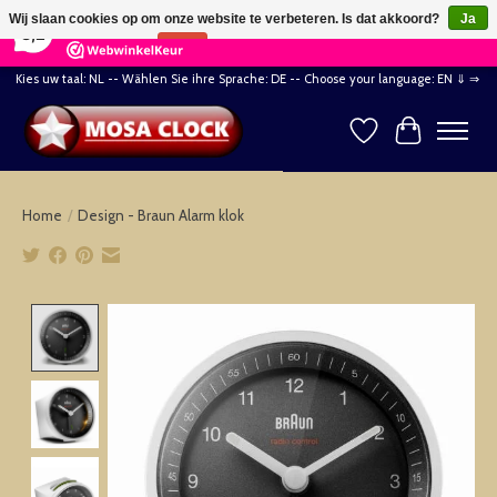
×
164
Reviews
Wij slaan cookies op om onze website te verbeteren. Is dat akkoord?
Ja
8,2
Nee
Meer over cookies »
Kies uw taal: NL -- Wählen Sie ihre Sprache: DE -- Choose your language: EN ⇓ ⇒
Verlanglijst
Winkelwag
Home
/
Design - Braun Alarm klok
Product image slideshow Items