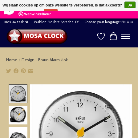
×
164
Reviews
Wij slaan cookies op om onze website te verbeteren. Is dat akkoord?
Ja
8,2
Nee
Meer over cookies »
Kies uw taal: NL -- Wählen Sie ihre Sprache: DE -- Choose your language: EN ⇓ ⇒
Verlanglijst
Winkelwag
Home
/
Design - Braun Alarm klok
Product image slideshow Items