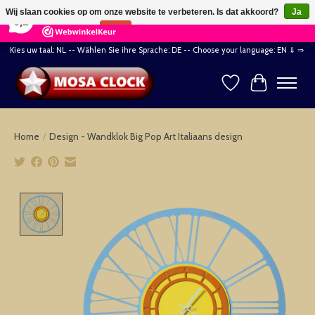
×
164
Reviews
Wij slaan cookies op om onze website te verbeteren. Is dat akkoord?
Ja
8,2
Nee
Meer over cookies »
Kies uw taal: NL -- Wählen Sie ihre Sprache: DE -- Choose your language: EN ⇓ ⇒
Verlanglijst
Winkelwag
Home
/
Design - Wandklok Big Pop Art Italiaans design
Product image slideshow Items