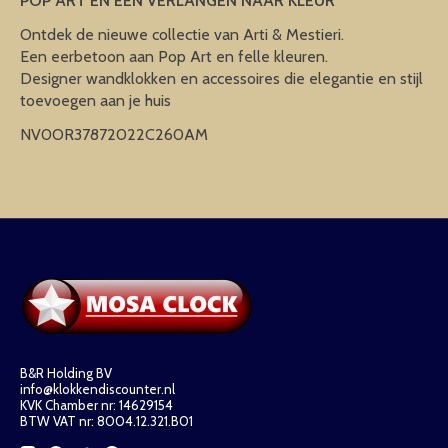
POP ART EN EEN VERLANGEN NAAR KLEUR
Ontdek de nieuwe collectie van Arti & Mestieri.
Een eerbetoon aan Pop Art en felle kleuren.
Designer wandklokken en accessoires die elegantie en stijl
toevoegen aan je huis
NV0OR37872022C260AM
B&R Holding BV
info@klokkendiscounter.nl
KVK Chamber nr: 14629154
BTW VAT nr: 8004.12.321.B01