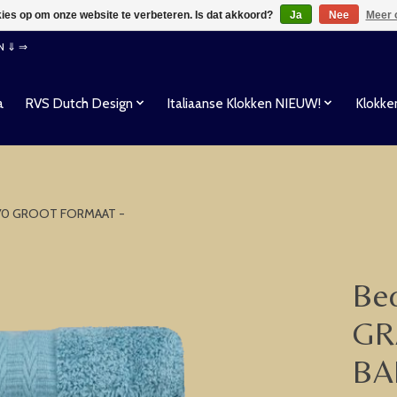
kies op om onze website te verbeteren. Is dat akkoord?
Ja
Nee
Meer 
EN ⇓ ⇒
a
RVS Dutch Design
Italiaanse Klokken NIEUW!
Klokke
70 GROOT FORMAAT -
Be
GR
BA