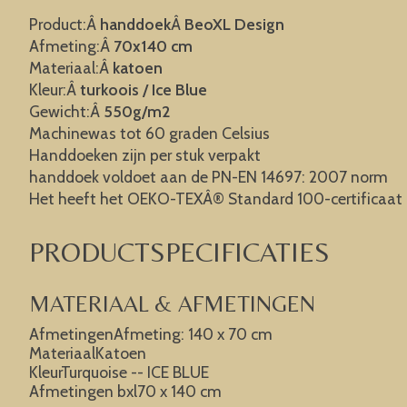
Product:Â
handdoek
Â
BeoXL Design
Afmeting:Â
70x140 cm
Materiaal:Â
katoen
Kleur:Â
turkoois / Ice Blue
Gewicht:Â
550g/m2
Machinewas tot 60 graden Celsius
Handdoeken zijn per stuk verpakt
handdoek voldoet aan de PN-EN 14697: 2007 norm
Het heeft het OEKO-TEXÂ® Standard 100-certificaat
PRODUCTSPECIFICATIES
MATERIAAL & AFMETINGEN
AfmetingenAfmeting: 140 x 70 cm
MateriaalKatoen
KleurTurquoise -- ICE BLUE
Afmetingen bxl70 x 140 cm