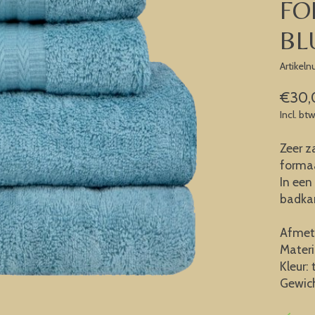
FO
BL
Artikel
€30,
Incl. bt
Zeer 
forma
In een
badka
Afmet
Materi
Kleur: 
Gewic