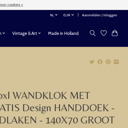
over cookies »
NL
EUR
Aanmelden / Inloggen
n
Vintage & Art
Made in Holland
oxl WANDKLOK MET
ATIS Design HANDDOEK -
DLAKEN - 140X70 GROOT