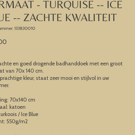
RMAAT - TURQUISE -- ICE
UE -- ZACHTE KWALITEIT
nummer: 133830010
00
w
zachte en goed drogende badhanddoek met een groot
at van 70x 140 cm.
 prachtige kleur, staat zeer mooi en stijlvol in uw
mer.
ing: 70x140 cm
aal: katoen
turkoois / Ice Blue
ht: 550g/m2