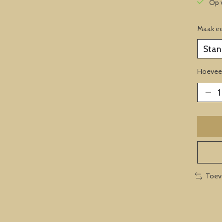
Op 
Maak e
Hoeveel
Toev