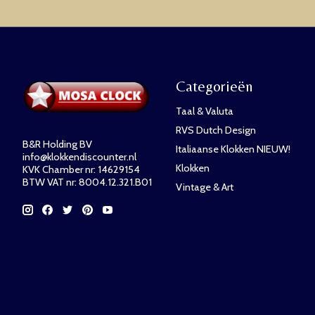
Categorieën
Taal & Valuta
RVS Dutch Design
B&R Holding BV
Italiaanse Klokken NIEUW!
info@klokkendiscounter.nl
Klokken
KVK Chamber nr: 14629154
BTW VAT nr: 8004.12.321.B01
Vintage & Art