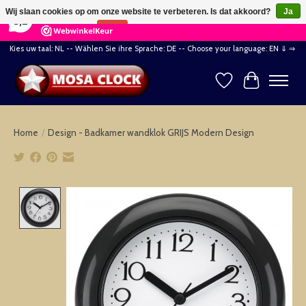
×
164
Reviews
Wij slaan cookies op om onze website te verbeteren. Is dat akkoord?
Ja
8,2
Nee
Meer over cookies »
Kies uw taal: NL -- Wählen Sie ihre Sprache: DE -- Choose your language: EN ⇓ ⇒
Verlanglijst
Winkelwag
Home
/
Design - Badkamer wandklok GRIJS Modern Design
Product image slideshow Items