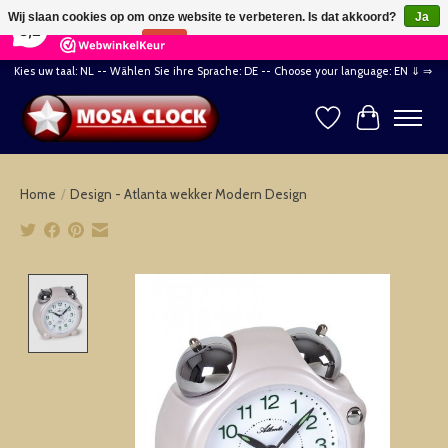
×
164
Reviews
Wij slaan cookies op om onze website te verbeteren. Is dat akkoord?
Ja
8,2
Nee
Meer over cookies »
Kies uw taal: NL -- Wählen Sie ihre Sprache: DE -- Choose your language: EN ⇓ ⇒
Verlanglijst
Winkelwag
Home
/
Design - Atlanta wekker Modern Design
Product image slideshow Items