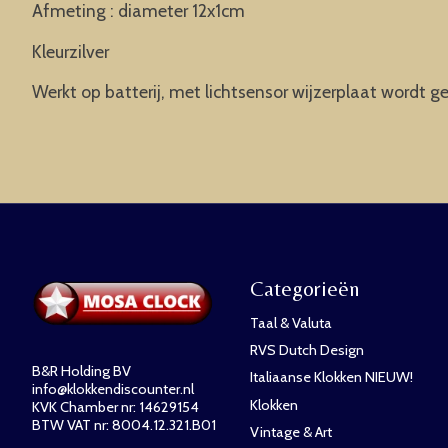
Afmeting : diameter 12x1cm
Kleurzilver
Werkt op batterij, met lichtsensor wijzerplaat wordt ge
Categorieën
Taal & Valuta
RVS Dutch Design
B&R Holding BV
Italiaanse Klokken NIEUW!
info@klokkendiscounter.nl
Klokken
KVK Chamber nr: 14629154
BTW VAT nr: 8004.12.321.B01
Vintage & Art