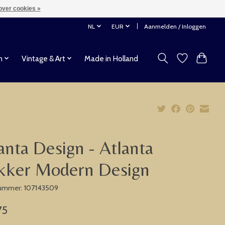
over cookies »
NL
EUR
Aanmelden / Inloggen
n
Vintage & Art
Made in Holland
anta Design - Atlanta
kker Modern Design
nummer: 107143509
75
w