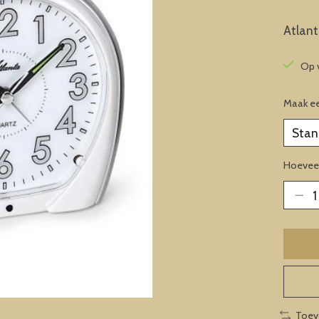
Atlan
Op 
Maak e
Hoeveel
Toev