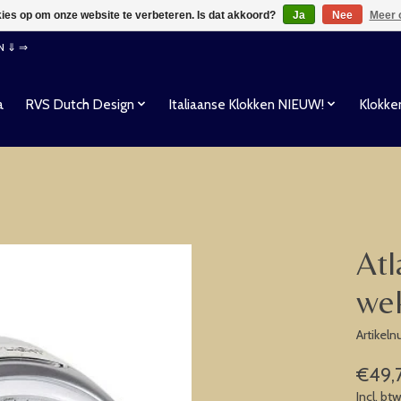
kies op om onze website te verbeteren. Is dat akkoord?
Ja
Nee
Meer 
EN ⇓ ⇒
a
RVS Dutch Design
Italiaanse Klokken NIEUW!
Klokke
Atl
we
Artikel
€49,
Incl. bt