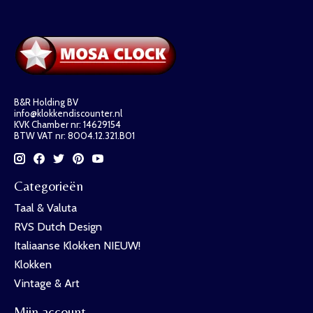
B&R Holding BV
info@klokkendiscounter.nl
KVK Chamber nr: 14629154
BTW VAT nr: 8004.12.321.B01
Categorieën
Taal & Valuta
RVS Dutch Design
Italiaanse Klokken NIEUW!
Klokken
Vintage & Art
Mijn account