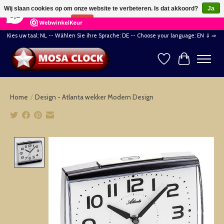
×
164
Reviews
Wij slaan cookies op om onze website te verbeteren. Is dat akkoord?
Ja
8,2
Nee
Meer over cookies »
Kies uw taal: NL -- Wählen Sie ihre Sprache: DE -- Choose your language: EN ⇓ ⇒
Verlanglijst
Winkelwag
Home
/
Design - Atlanta wekker Modern Design
Product image slideshow Items