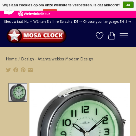
×
164
Reviews
Wij slaan cookies op om onze website te verbeteren. Is dat akkoord?
Ja
8,2
Nee
Meer over cookies »
Kies uw taal: NL -- Wählen Sie ihre Sprache: DE -- Choose your language: EN ⇓ ⇒
Verlanglijst
Winkelwag
Home
/
Design - Atlanta wekker Modern Design
Product image slideshow Items