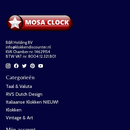
B&R Holding BV
info@klokkendiscounter.nl
KVK Chamber nr: 14629154
BTW VAT nr: 8004.12.321.B01
Categorieën
Taal & Valuta
RVS Dutch Design
Italiaanse Klokken NIEUW!
Klokken
Vintage & Art
Mijn account